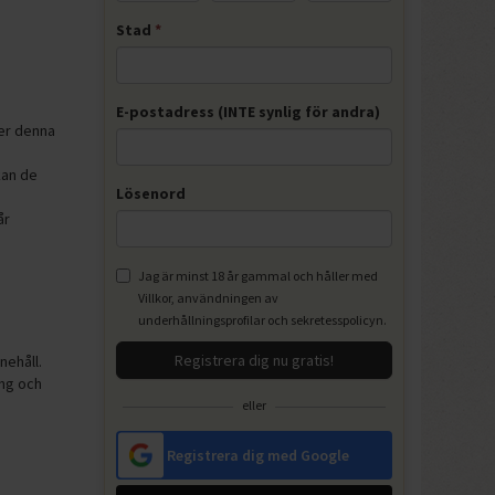
Stad
*
E-postadress (INTE synlig för andra)
der denna
kan de
Lösenord
år
Jag är minst 18 år gammal och håller med
Villkor
, användningen av
underhållningsprofilar och
sekretesspolicyn
.
Registrera dig nu gratis!
nehåll.
ing och
eller
Registrera dig med Google