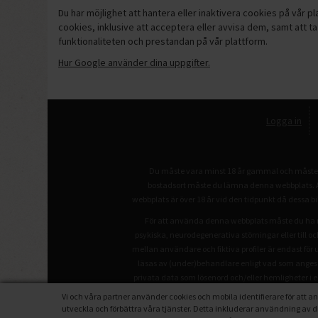
Du har möjlighet att hantera eller inaktivera cookies på vår pl
cookies, inklusive att acceptera eller avvisa dem, samt att t
funktionaliteten och prestandan på vår plattform.
Hur Google använder dina uppgifter.
Logga in
Du måste vara minst 18 år gammal och måste va
bostadsort måste du lämna denna webbplats. All
webbplats är över 18 år vid den tidpunkt då dessa bi
För att använda denna webbplats måste du ha rä
psykiska, neurodegenerativa störningar eller till oc
mellan användare och fiktiva profiler är endast för 
läsas av (under)behandlare enligt vad som anges i
privata data som lösenord och/eller hemligheter i en
eventuella frågor kan du kontakta vår kundtjänst 
Vi och våra partner använder cookies och mobila identifierare för at
utveckla och förbättra våra tjänster. Detta inkluderar användning av