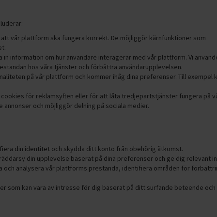
luderar:
att vår plattform ska fungera korrekt. De möjliggör kärnfunktioner som
t.
la in information om hur användare interagerar med vår plattform. Vi använ
restandan hos våra tjänster och förbättra användarupplevelsen.
naliteten på vår plattform och kommer ihåg dina preferenser. Till exempel 
ookies för reklamsyften eller för att låta tredjepartstjänster fungera på v
ade annonser och möjliggör delning på sociala medier.
ifiera din identitet och skydda ditt konto från obehörig åtkomst.
kräddarsy din upplevelse baserat på dina preferenser och ge dig relevant in
a och analysera vår plattforms prestanda, identifiera områden för förbättr
nser som kan vara av intresse för dig baserat på ditt surfande beteende och