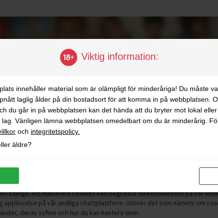
Viktig information:
ats innehåller material som är olämpligt för minderåriga! Du måste va
gistrera dig gratis nu!
pnått laglig ålder på din bostadsort för att komma in på webbplatsen. 
ch du går in på webbplatsen kan det hända att du bryter mot lokal eller
ll lag. Vänligen lämna webbplatsen omedelbart om du är minderårig. F
villkor
och
integritetspolicy.
ller äldre?
t få information om användningen av cookies och därigenom besluta fall för
konfigureras för att automatiskt acceptera cookies under vissa förutsättnin
en stängs. Att inaktivera cookies kan begränsa funktionaliteten på vår web
dig upplevelse på vår andliga chattplattform. Utöver det som nämnts om cooki
änder, deras syften och hur du kan hantera dem.