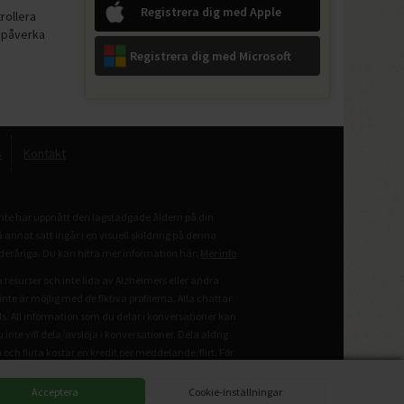
Registrera dig med Apple
rollera
n påverka
Registrera dig med Microsoft
s
Kontakt
inte har uppnått den lagstadgade åldern på din
nnat sätt ingår i en visuell skildring på denna
inderåriga. Du kan hitta mer information här:
Mer info
esurser och inte lida av Alzheimers eller andra
nte är möjlig med de fiktiva profilerna. Alla chattar
ds. All information som du delar i konversationer kan
te vill dela/avslöja i konversationer. Dela aldrig
och flirta kostar en kredit per meddelande/flirt. För
l av Match Group och hanteras inte av Match Group.
Acceptera
Cookie-inställningar