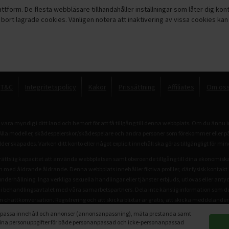
attform. De flesta webbläsare tillhandahåller inställningar som låter dig kont
a bort lagrade cookies. Vänligen notera att inaktivering av vissa cookies ka
T&C
Integritetspolicy
Kakor
Prissättning
Affiliates
Om os
ra myndig i ditt land och hemort för att få tillgång till denna webbplats. Om du ännu 
a modeller, skådespelerskor/skådespelare och andra personer som förekommer eller på a
lder skapades. Varken ditt konto eller något explicit innehåll ska göras tillgängligt för m
ttslig kapacitet att använda webbplatsen samt oberoende tillgång till dina ekonomiska r
h med åldrande åldrande. Denna webbplats innehåller fiktiva profiler, där fysisk kontakt i
underhållning. Inga verkliga sexuella handlingar eller tjänster erbjuds, utlovas eller anty
 behandlingsavtalet med våra samarbetspartners. Dela inte känslig information som du in
 chattkonversation. Registrering och att skicka blixtar är gratis, att skicka meddelanden 
via e-post. All information finns i de allmänna villkoren. Denna webbplats är inte en de
t anpassa innehåll och annonser (annonsanpassning), mäta prestanda samt
 dina personuppgifter för både personanpassad och icke-personanpassad
Copyright © 2026 Grindinggay.se